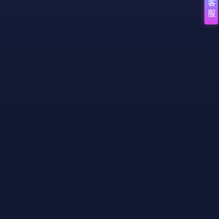
成星亿开户后，用户可以参与股票、基金、外汇等多种金融产品
工具，帮助用户实现资产增值。