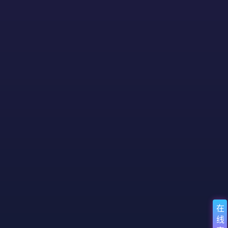
星亿虚心倾听并积极改进，为您